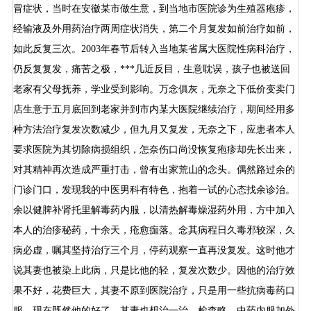
冒症状，当时在安徽某市做生意，到当地市医院诊为生殖器疱疹，
经输液及外用药治疗两周症状消失，第二个月复发如前治疗如前，
如此反复三次。2003年春节后转入当地某省属大医院性病科治疗，
仍反复复发，痛苦之极，***几近反目，生意耽误，孩子也被送回
老家有父母抚养，学业受到影响。万念俱灰，无奈之下低价变卖门
店生意于五月底回到老家并到市内某大医院继续治疗，期间经用多
种方法治疗复发次数减少，但九月又复发，无奈之下，应患者本人
要求医院为其切除病损组织，怎奈伤口尚没恢复疱疹却先长出来，
对其精神再次造成严重打击，曾有出家荒山的念头。偶然路过余的
门诊门口，发现我的中医男科有特色，抱着一试的心态找余诊治。
余以健脾补肾托里解毒药内服，以清热解毒燥湿药外用，方中加入
本人的治疹秘药，十余天，疮愈痂落。念其病程日久毒邪较深，久
病必虚，嘱其坚持治疗三个月，停药观察一直再没复发。这时他才
说其妻也被染上此病，只是比他的轻，复发次数少。因他的治疗效
果不好，花费巨大，其妻不原到医院治疗，只是用一些抗病毒药口
服，现在既然他的好了，其妻也想治一治，检查略。中药内服加外