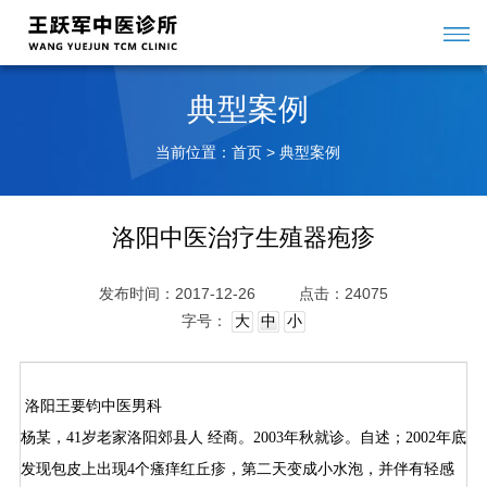
典型案例
当前位置：
>
首页
典型案例
洛阳中医治疗生殖器疱疹
发布时间：2017-12-26
点击：24075
字号：
大
中
小
洛阳王要钧中医男科
杨某，41岁老家洛阳郊县人 经商。2003年秋就诊。自述；2002年底
发现包皮上出现4个瘙痒红丘疹，第二天变成小水泡，并伴有轻感