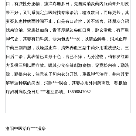
口，有脓性分泌物，瘙痒疼痛多日，先自购消炎药内服药膏外用效
果不好，又到系统定点医院找专家诊治，输液数日，而痒更甚，其
妻疑其患性病而吵闹不止，自是有口难辨，苦不堪言。经朋友介绍
找余诊治。查患处如前，舌苔厚腻边尖红口臭，脉玄滑数，有严重
脚气史，其妻有妇科病。诊为包皮***炎，以清热解毒，消风止痒
中药三副内服，以燥湿止痒，清热养血三副中药外用熏洗患处。三
日后二诊，其表情已喜形于色，言已不痒，无分泌物，稍有发红原
方又投三副以固疗效。嘱其少食辛辣刺激食物，穿宽松内裤，勤洗
澡，勤换内衣，注意袜子和内衣分开洗，重视脚气治疗，并向其妻
解释这种病的病因，消除***误会，其妻亦用外用药熏洗，积极治
疗妇科病以免日后***相互影响。13698847062
洛阳中医治疗***湿疹