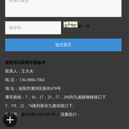
换一张
提交留言
洛阳市王跃军中医诊所
联系人：王大夫
电 话： 136-9884-7062
地 址：洛阳市瀍河区新街478号
乘车路线：7，16，17，23，57，206到九都路柳林路口下
3，V8，22，74路到新街九都东路口下。
备案号：
豫ICP备16023481号-1
流量统计：